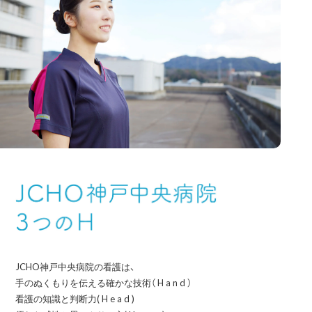
JCHO神戸中央病院の看護は、
手のぬくもりを伝える確かな技術（ H a n d ）
看護の知識と判断力( H e a d )