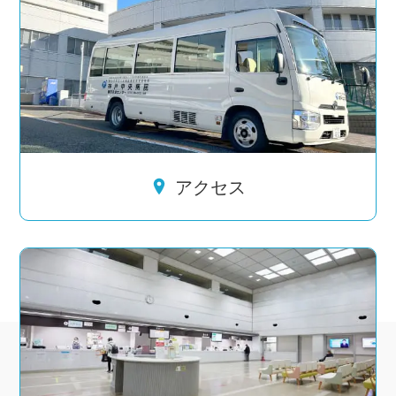
コースを開催しました
2024.12.26
研修
スペシャリストの活動
特定行為研修修了者フォローアップ研修を開催しました
2024.12.23
その他
アクセス
多職種連携 チーム力向上！！（循環器・呼吸器病棟）
2024.11.20
採用情報
緩和ケア病棟ついての看護相談会を開催しました
2024.9.26
その他
夏休みを満喫しました🎶