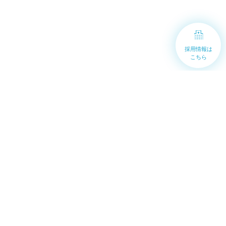
採用情報は
こちら
トップ
2024年
9月
トップページ
看護部について
新人教育について
キャリアパス
部署紹介
チーム医療
看護師インタビュー
新人看護師の1日
ワーク・ライフバランス
採用情報